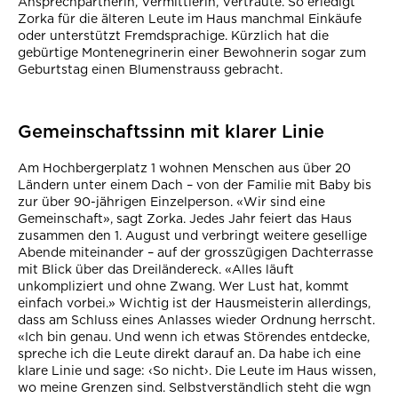
Ansprechpartnerin, Vermittlerin, Vertraute. So erledigt
Zorka für die älteren Leute im Haus manchmal Einkäufe
oder unterstützt Fremdsprachige. Kürzlich hat die
gebürtige Montenegrinerin einer Bewohnerin sogar zum
Geburtstag einen Blumenstrauss gebracht.
Gemeinschaftssinn mit klarer Linie
Am Hochbergerplatz 1 wohnen Menschen aus über 20
Ländern unter einem Dach – von der Familie mit Baby bis
zur über 90-jährigen Einzelperson. «Wir sind eine
Gemeinschaft», sagt Zorka. Jedes Jahr feiert das Haus
zusammen den 1. August und verbringt weitere gesellige
Abende miteinander – auf der grosszügigen Dachterrasse
mit Blick über das Dreiländereck. «Alles läuft
unkompliziert und ohne Zwang. Wer Lust hat, kommt
einfach vorbei.» Wichtig ist der Hausmeisterin allerdings,
dass am Schluss eines Anlasses wieder Ordnung herrscht.
«Ich bin genau. Und wenn ich etwas Störendes entdecke,
spreche ich die Leute direkt darauf an. Da habe ich eine
klare Linie und sage: ‹So nicht›. Die Leute im Haus wissen,
wo meine Grenzen sind. Selbstverständlich steht die wgn