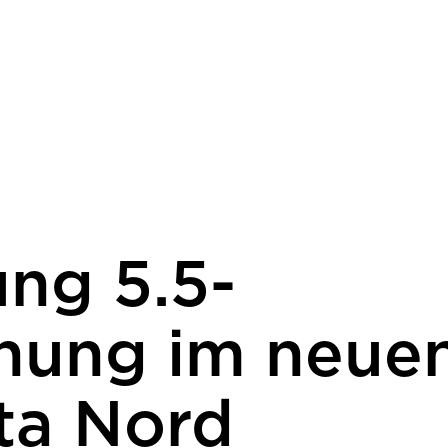
ung 5.5-
ung im neue
lta Nord